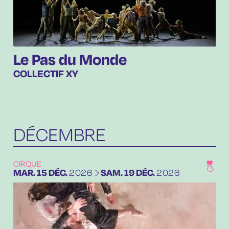
Le Pas du Monde
COLLECTIF XY
DÉCEMBRE
CIRQUE
DU
MARDI
DÉCEMBRE
AU
SAMEDI
DÉCEMBRE
MAR.
15
DÉC.
2026
SAM.
19
DÉC.
2026