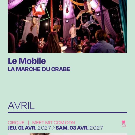
Le Mobile
LA MARCHE DU CRABE
AVRIL
CIRQUE
|
MEET MIT COM CON
DU
JEUDI
AVRIL
AU
SAMEDI
AVRIL
JEU.
01
AVR.
2027
SAM.
03
AVR.
2027