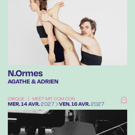
N.Ormes
AGATHE & ADRIEN
CIRQUE
|
MEET MIT COM CON
DU
MERCREDI
AVRIL
AU
VENDREDI
AVRIL
MER.
14
AVR.
2027
VEN.
16
AVR.
2027