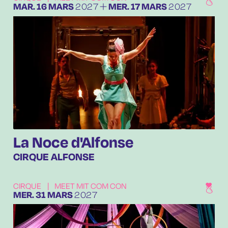
DU
MARDI
MARS
AU
MERCREDI
MARS
MAR.
16
MARS
2027
MER.
17
MARS
2027
La Noce d'Alfonse
CIRQUE ALFONSE
CIRQUE
|
MEET MIT COM CON
MERCREDI
MARS
MER.
31
MARS
2027