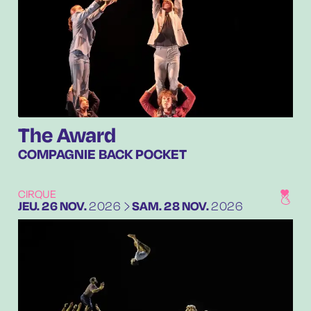
The Award
COMPAGNIE BACK POCKET
CIRQUE
DU
JEUDI
NOVEMBRE
AU
SAMEDI
NOVEMBRE
JEU.
26
NOV.
2026
SAM.
28
NOV.
2026