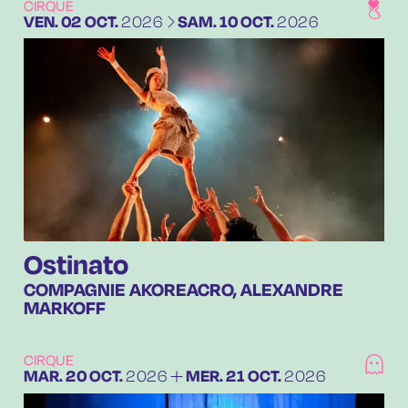
CIRQUE
DU
VENDREDI
OCTOBRE
AU
SAMEDI
OCTOBRE
VEN.
02
OCT.
2026
SAM.
10
OCT.
2026
Ostinato
COMPAGNIE AKOREACRO, ALEXANDRE
MARKOFF
CIRQUE
DU
MARDI
OCTOBRE
AU
MERCREDI
OCTOBRE
MAR.
20
OCT.
2026
MER.
21
OCT.
2026