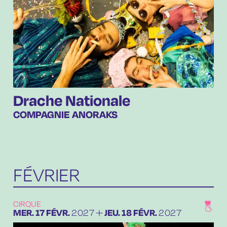
Drache Nationale
COMPAGNIE ANORAKS
FÉVRIER
CIRQUE
DU
MERCREDI
FÉVRIER
AU
JEUDI
FÉVRIER
MER.
17
FÉVR.
2027
JEU.
18
FÉVR.
2027