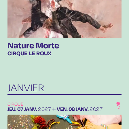
Nature Morte
CIRQUE LE ROUX
JANVIER
CIRQUE
DU
JEUDI
JANVIER
AU
VENDREDI
JANVIER
JEU.
07
JANV.
2027
VEN.
08
JANV.
2027