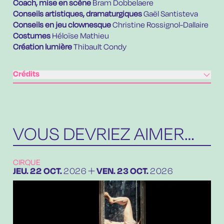
Coach, mise en scène
Bram Dobbelaere
Conseils artistiques, dramaturgiques
Gaël Santisteva
Conseils en jeu clownesque
Christine Rossignol-Dallaire
Costumes
Héloïse Mathieu
Création lumière
Thibault Condy
Crédits
VOUS DEVRIEZ AIMER…
CIRQUE
DU
JEUDI
OCTOBRE
AU
VENDREDI
OCTOBRE
JEU.
22
OCT.
2026
VEN.
23
OCT.
2026