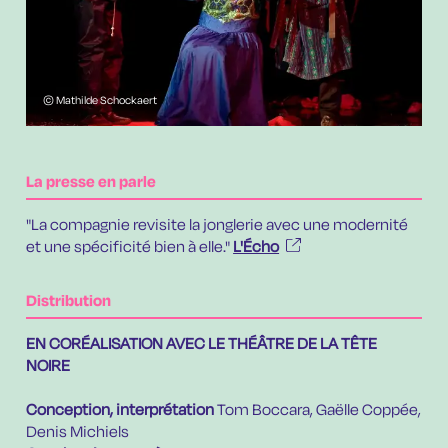
© Mathilde Schockaert
La presse en parle
"La compagnie revisite la jonglerie avec une modernité
et une spécificité bien à elle."
L'Écho
Distribution
EN CORÉALISATION AVEC LE THÉÂTRE DE LA TÊTE
NOIRE
Conception, interprétation
Tom Boccara, Gaëlle Coppée,
Denis Michiels