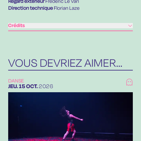
Regard extérieur
Frédéric Le Van
Direction technique
Florian Laze
Crédits
VOUS DEVRIEZ AIMER…
DANSE
JEUDI
OCTOBRE
JEU.
15
OCT.
2026