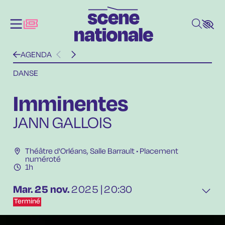
Aller au contenu principal
AGENDA
DANSE
Imminentes
JANN GALLOIS
Théâtre d'Orléans
,
Salle Barrault
• Placement
numéroté
1h
Mar.
25
nov.
2025
20:30
Terminé