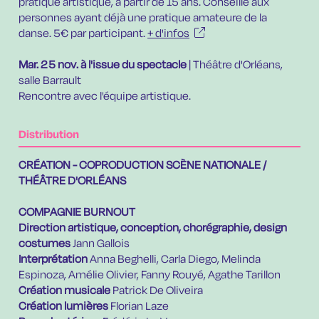
pratique artistique, à partir de 15 ans. Conseillé aux
personnes ayant déjà une pratique amateure de la
danse. 5€ par participant
.
+ d'infos
Mar. 25 nov.
à l'issue du spectacle
| Théâtre d'Orléans,
salle Barrault
Rencontre avec l'équipe artistique.
Distribution
CRÉATION - COPRODUCTION SCÈNE NATIONALE /
THÉÂTRE D'ORLÉANS
COMPAGNIE BURNOUT
Direction artistique, conception, chorégraphie, design
costumes
Jann Gallois
Interprétation
Anna Beghelli, Carla Diego, Melinda
Espinoza, Amélie Olivier, Fanny Rouyé, Agathe Tarillon
Création musicale
Patrick De Oliveira
Création lumières
Florian Laze