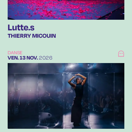
Lutte.s
THIERRY MICOUIN
DANSE
VENDREDI
NOVEMBRE
VEN.
13
NOV.
2026