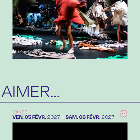
© Valerian Galy
 AIMER…
DANSE
DU
VENDREDI
FÉVRIER
AU
SAMEDI
FÉVRIER
VEN.
05
FÉVR.
2027
SAM.
06
FÉVR.
2027