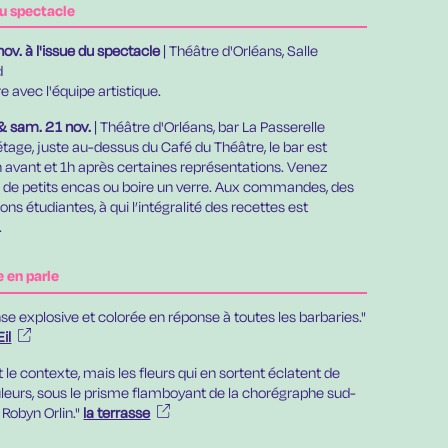
u spectacle
nov.
à l'issue du spectacle
| Théâtre d'Orléans, Salle
d
e avec l'équipe artistique.
& sam. 21 nov.
| Théâtre d'Orléans, bar La Passerelle
’étage, juste au-dessus du Café du Théâtre, le bar est
h avant et 1h après certaines représentations. Venez
 de petits encas ou boire un verre. Aux commandes, des
ons étudiantes, à qui l’intégralité des recettes est
.
e en parle
se explosive et colorée en réponse à toutes les barbaries."
il
t le contexte, mais les fleurs qui en sortent éclatent de
uleurs, sous le prisme flamboyant de la chorégraphe sud-
 Robyn Orlin."
la terrasse