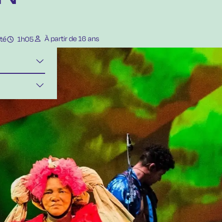
À partir de 16 ans
té
1h05