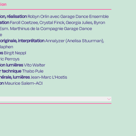
tion
on, réalisation
Robyn Orlin avec Garage Dance Ensemble
ation
Faroll Coetzee, Crystal Finck, Georgia Julies, Byron
 Esm. Marthinus de la Compagnie Garage Dance
e
riginale, interprétation
Annalyzer (Anelisa Stuurman),
llaphen
es
Birgit Neppl
ic Perroys
on lumières
Vito Walter
r technique
Thabo Pule
nérale, lumières
Jean-Marc L’Hostis
on
Maurice Salem-ACI