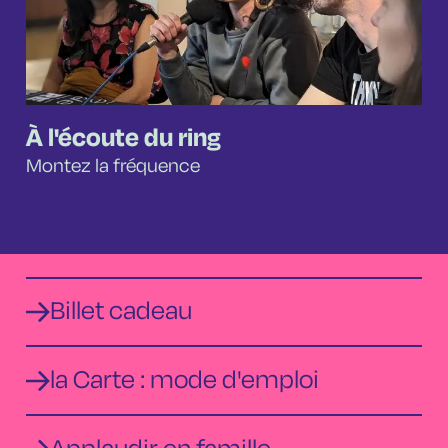
À l'écoute du ring
Montez la fréquence
Billet cadeau
la Carte : mode d'emploi