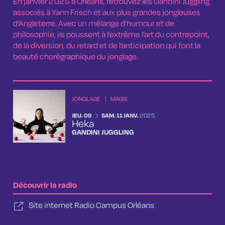
En janvier 2025 à Orléans, retrouvez les
Gandini Juggling
associés à Yann Frisch et aux plus grandes jongleuses
d’Angleterre. Avec un mélange d’humour et de
philosophie, ils poussent à l’extrême l’art du contrepoint,
de la diversion, du retard et de l’anticipation qui font la
beauté chorégraphique du jonglage.
JONGLAGE
|
MAGIE
DU
JEUDI
AU
SAMEDI
JANVIER
JEU.
09
SAM.
11
JANV.
2025
Heka
GANDINI JUGGLING
Découvrir la radio
Site internet Radio Campus Orléans