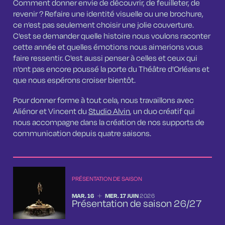
Comment donner envie de découvrir, de feuilleter, de
revenir ? Refaire une identité visuelle ou une brochure,
ce n’est pas seulement choisir une jolie couverture.
C'est se demander quelle histoire nous voulons raconter
cette année et quelles émotions nous aimerions vous
faire ressentir. C'est aussi penser à celles et ceux qui
n'ont pas encore poussé la porte du Théâtre d'Orléans et
que nous espérons croiser bientôt.
Pour donner forme à tout cela, nous travaillons avec
Aliénor et Vincent du
Studio Alvin
, un duo créatif qui
nous accompagne dans la création de nos supports de
communication depuis quatre saisons.
PRÉSENTATION DE SAISON
DU
MARDI
AU
MERCREDI
JUIN
MAR.
16
MER.
17
JUIN
2026
Présentation de saison 26/27