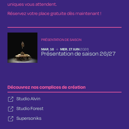
uniques vous attendent.
Réservez votre place gratuite dès maintenant !
PRÉSENTATION DE SAISON
DU
MARDI
AU
MERCREDI
JUIN
MAR.
16
MER.
17
JUIN
2026
Présentation de saison 26/27
Découvrez nos complices de création
Studio Alvin
Studio Forest
Supersoniks