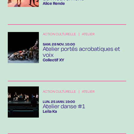
Alice Rende
ACTION CULTURELLE
|
ATELIER
SAMEDI
NOVEMBRE
SAM.
28
NOV.
10:00
Atelier portés acrobatiques et
voix
Collectif XY
ACTION CULTURELLE
|
ATELIER
LUNDI
JANVIER
LUN.
25
JANV.
19:00
Atelier danse #1
Leïla Ka