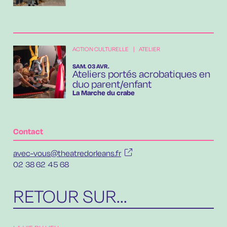
ACTION CULTURELLE
|
ATELIER
SAMEDI
AVRIL
SAM.
03
AVR.
Ateliers portés acrobatiques en
duo parent/enfant
La Marche du crabe
Contact
avec-vous@theatredorleans.fr
02 38 62 45 68
RETOUR SUR...