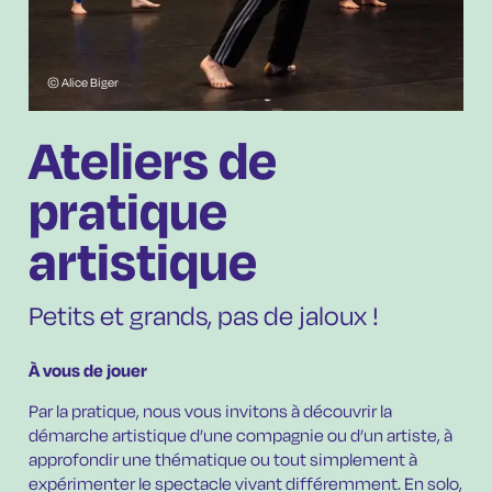
© Alice Biger
Ateliers de
pratique
artistique
Petits et grands, pas de jaloux !
À vous de jouer
Par la pratique, nous vous invitons à découvrir la
démarche artistique d’une compagnie ou d’un artiste, à
approfondir une thématique ou tout simplement
à
expérimenter le spectacle vivant différemment
. En solo,