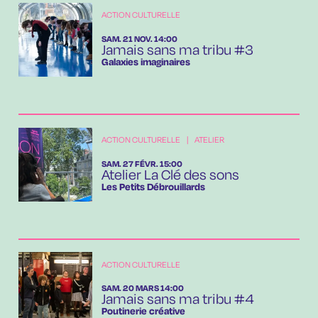
ACTION CULTURELLE
SAMEDI
NOVEMBRE
SAM.
21
NOV.
14:00
Jamais sans ma tribu #3
Galaxies imaginaires
ACTION CULTURELLE
|
ATELIER
SAMEDI
FÉVRIER
SAM.
27
FÉVR.
15:00
Atelier La Clé des sons
Les Petits Débrouillards
ACTION CULTURELLE
SAMEDI
MARS
SAM.
20
MARS
14:00
Jamais sans ma tribu #4
Poutinerie créative