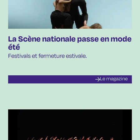
La Scène nationale passe en mode
été
Festivals et fermeture estivale.
Le magazine