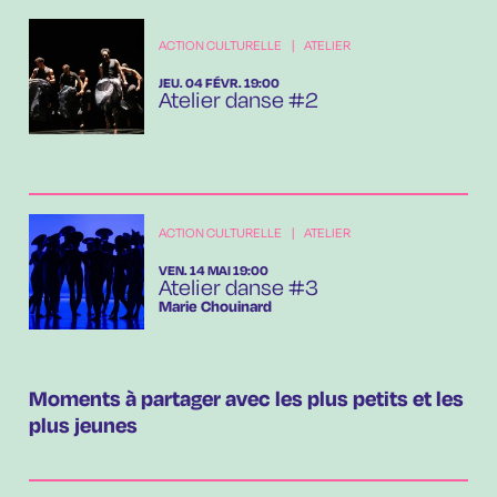
ACTION CULTURELLE
|
ATELIER
JEUDI
FÉVRIER
JEU.
04
FÉVR.
19:00
Atelier danse #2
ACTION CULTURELLE
|
ATELIER
VENDREDI
MAI
VEN.
14
MAI
19:00
Atelier danse #3
Marie Chouinard
Moments à partager avec les plus petits et les
plus jeunes