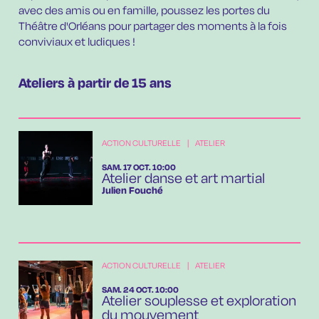
avec des amis ou en famille, poussez les portes du
Théâtre d'Orléans pour partager des moments à la fois
conviviaux et ludiques !
Ateliers à partir de 15 ans
ACTION CULTURELLE
|
ATELIER
SAMEDI
OCTOBRE
SAM.
17
OCT.
10:00
Atelier danse et art martial
Julien Fouché
ACTION CULTURELLE
|
ATELIER
SAMEDI
OCTOBRE
SAM.
24
OCT.
10:00
Atelier souplesse et exploration
du mouvement