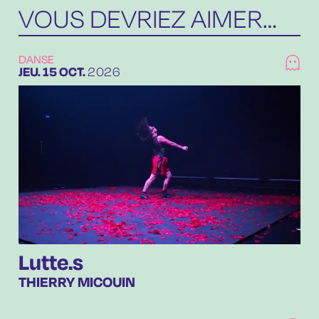
VOUS DEVRIEZ AIMER…
DANSE
JEUDI
OCTOBRE
JEU.
15
OCT.
2026
Lutte.s
THIERRY MICOUIN