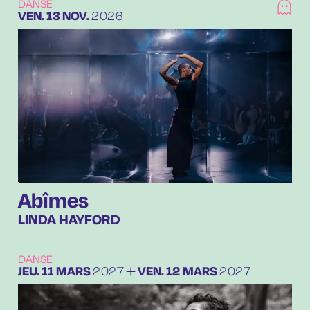
DANSE
VENDREDI
NOVEMBRE
VEN.
13
NOV.
2026
Abîmes
LINDA HAYFORD
DANSE
DU
JEUDI
MARS
AU
VENDREDI
MARS
JEU.
11
MARS
2027
VEN.
12
MARS
2027