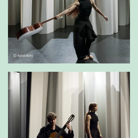
© Aglaé Bory