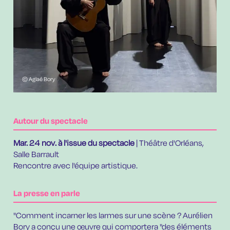
© Aglaé Bory
Autour du spectacle
Mar. 24 nov.
à l'issue du spectacle
| Théâtre d'Orléans,
Salle Barrault
Rencontre avec l'équipe artistique.
La presse en parle
"Comment incarner les larmes sur une scène ? Aurélien
Bory a conçu une œuvre qui comportera "des éléments