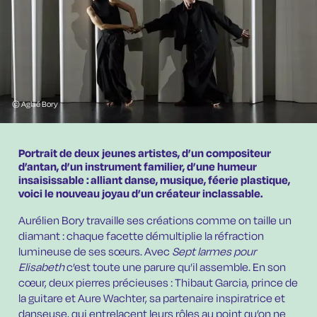
© Aglaé Bory
Portrait de deux jeunes artistes, d’un compositeur
d’antan, d’un instrument familier, d’une humeur
insaisissable : alliant danse, musique, féerie plastique,
voici le nouveau joyau d’un créateur inclassable.
Aurélien Bory travaille ses créations comme on taille un
diamant : chaque facette démultiplie la réfraction
lumineuse de ses sœurs. Avec
Sept larmes pour
Elisabeth
c’est toute une parure qu’il assemble. En son
cœur, deux pierres précieuses : Thibaut Garcia, prince de
la guitare et Aure Wachter, sa partenaire inspiratrice et
danseuse, qui entrelacent leurs rôles au point qu’on ne