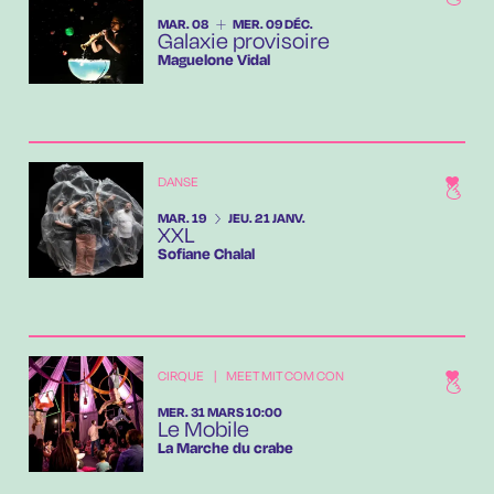
DU
MARDI
AU
MERCREDI
DÉCEMBRE
MAR.
08
MER.
09
DÉC.
Galaxie provisoire
Maguelone Vidal
DANSE
DU
MARDI
AU
JEUDI
JANVIER
MAR.
19
JEU.
21
JANV.
XXL
Sofiane Chalal
CIRQUE
|
MEET MIT COM CON
MERCREDI
MARS
MER.
31
MARS
10:00
Le Mobile
La Marche du crabe