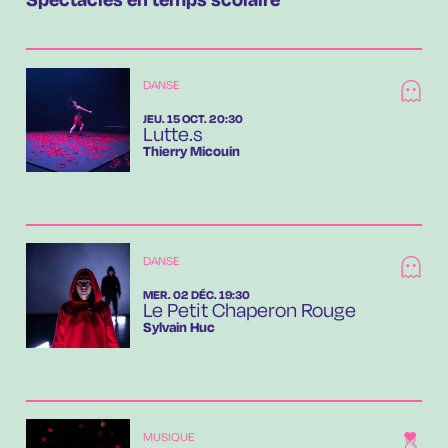
Spectacles en temps scolaire
DANSE
JEUDI
OCTOBRE
JEU.
15
OCT.
20:30
Lutte.s
Thierry Micouin
DANSE
MERCREDI
DÉCEMBRE
MER.
02
DÉC.
19:30
Le Petit Chaperon Rouge
Sylvain Huc
MUSIQUE