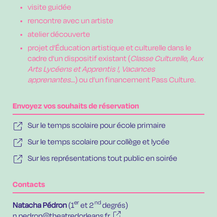
v
isite guidée
r
encontre avec un artiste
a
telier découverte
p
rojet d’Éducation artistique et culturelle dans le
cadre d’un dispositif existant (
Classe Culturelle
,
Aux
Arts Lycéens et Apprentis !
,
Vacances
apprenantes
...) ou d’un financement Pass Culture.
Envoyez vos souhaits de réservation
Sur le temps scolaire pour école primaire
Sur le temps scolaire pour collège et lycée
Sur les représentations tout public en soirée
Contacts
er
nd
Natacha Pédron
(1
et 2
degrés)
n.pedron@theatredorleans.fr