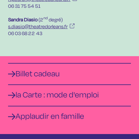
06 31 75 54 51
nd
Sandra Diasio
(2
degré)
s.diasio@theatredorleans.fr
06 03 68 22 43
Billet cadeau
la Carte : mode d'emploi
Applaudir en famille